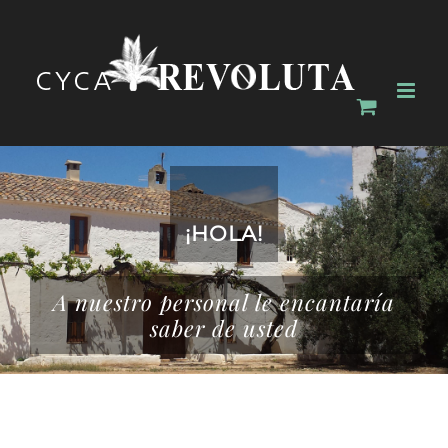
Saltar
al
contenido
¡HOLA!
A nuestro personal le encantaría
saber de usted